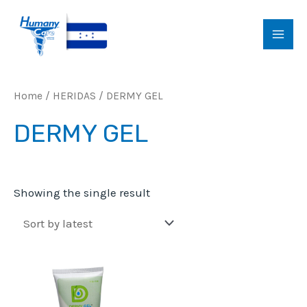
Ir
al
MAI
contenido
MEN
Home
/
HERIDAS
/ DERMY GEL
DERMY GEL
Showing the single result