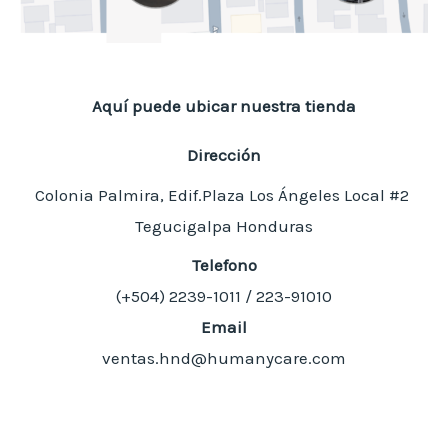
Aquí puede ubicar nuestra tienda
Dirección
Colonia Palmira, Edif.Plaza Los Ángeles Local #2
Tegucigalpa Honduras
Telefono
(+504)
2239-1011 / 223-91010
Email
ventas.hnd@humanycare.com