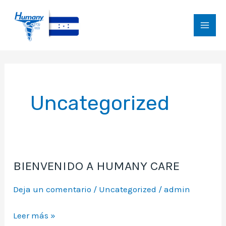
Ir
al
MAI
contenido
MEN
Uncategorized
BIENVENIDO A HUMANY CARE
Deja un comentario
/
Uncategorized
/
admin
BIENVENIDO
Leer más »